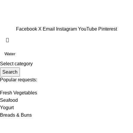
Tienda:
Jr. Antonio Bazo 533 Int. 303, La Victoria
© 2026 Grupo NYG, Todos los derechos reservados
Facebook
X
Email
Instagram
YouTube
Pinterest
Select category
Search
Popular requests:
Fresh Vegetables
Seafood
Yogurt
Breads & Buns
Water