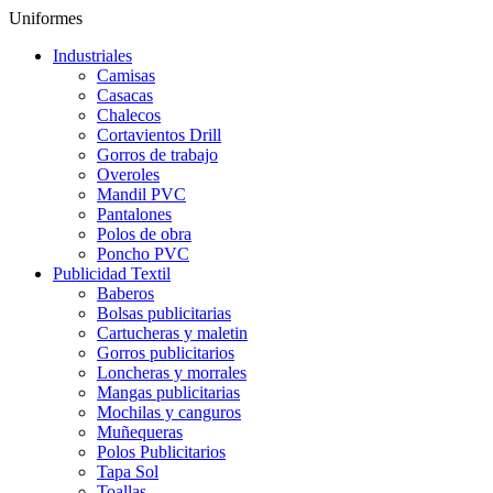
Uniformes
Industriales
Camisas
Casacas
Chalecos
Cortavientos Drill
Gorros de trabajo
Overoles
Mandil PVC
Pantalones
Polos de obra
Poncho PVC
Publicidad Textil
Baberos
Bolsas publicitarias
Cartucheras y maletin
Gorros publicitarios
Loncheras y morrales
Mangas publicitarias
Mochilas y canguros
Muñequeras
Polos Publicitarios
Tapa Sol
Toallas