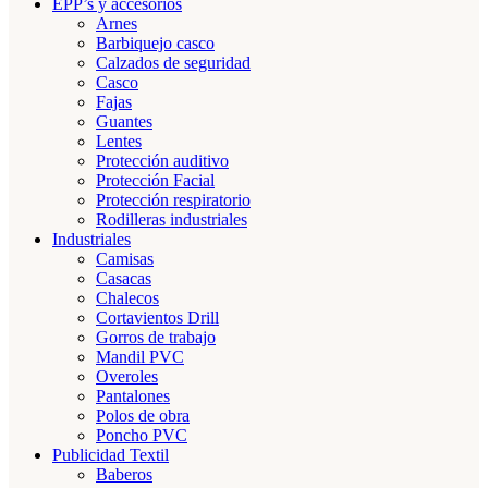
EPP’s y accesorios
Arnes
Barbiquejo casco
Calzados de seguridad
Casco
Fajas
Guantes
Lentes
Protección auditivo
Protección Facial
Protección respiratorio
Rodilleras industriales
Industriales
Camisas
Casacas
Chalecos
Cortavientos Drill
Gorros de trabajo
Mandil PVC
Overoles
Pantalones
Polos de obra
Poncho PVC
Publicidad Textil
Baberos