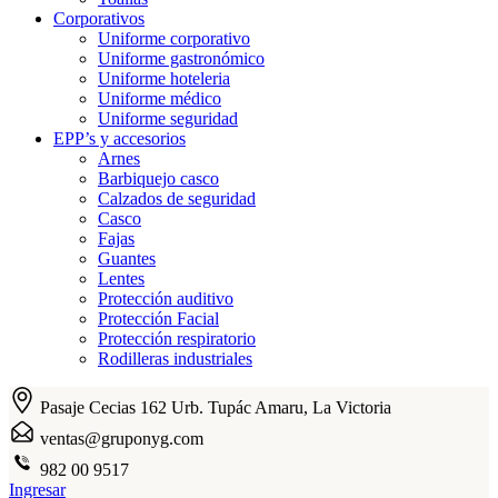
Corporativos
Uniforme corporativo
Uniforme gastronómico
Uniforme hoteleria
Uniforme médico
Uniforme seguridad
EPP’s y accesorios
Arnes
Barbiquejo casco
Calzados de seguridad
Casco
Fajas
Guantes
Lentes
Protección auditivo
Protección Facial
Protección respiratorio
Rodilleras industriales
Pasaje Cecias 162 Urb. Tupác Amaru, La Victoria
ventas@gruponyg.com
982 00 9517
Ingresar