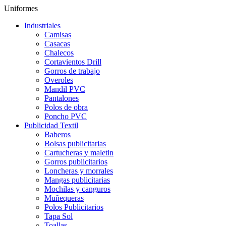
Uniformes
Industriales
Camisas
Casacas
Chalecos
Cortavientos Drill
Gorros de trabajo
Overoles
Mandil PVC
Pantalones
Polos de obra
Poncho PVC
Publicidad Textil
Baberos
Bolsas publicitarias
Cartucheras y maletin
Gorros publicitarios
Loncheras y morrales
Mangas publicitarias
Mochilas y canguros
Muñequeras
Polos Publicitarios
Tapa Sol
Toallas