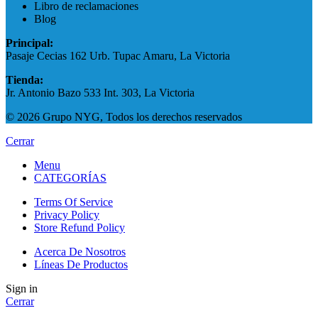
Libro de reclamaciones
Blog
Principal:
Pasaje Cecias 162 Urb. Tupac Amaru, La Victoria
Tienda:
Jr. Antonio Bazo 533 Int. 303, La Victoria
© 2026 Grupo NYG, Todos los derechos reservados
Cerrar
Menu
CATEGORÍAS
Terms Of Service
Privacy Policy
Store Refund Policy
Acerca De Nosotros
Líneas De Productos
Sign in
Cerrar