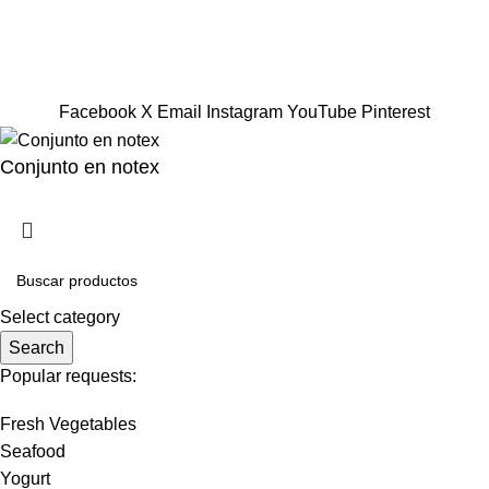
Tienda:
Jr. Antonio Bazo 533 Int. 303, La Victoria
© 2026 Grupo NYG, Todos los derechos reservados
Facebook
X
Email
Instagram
YouTube
Pinterest
Conjunto en notex
Select category
Search
Popular requests:
Fresh Vegetables
Seafood
Yogurt